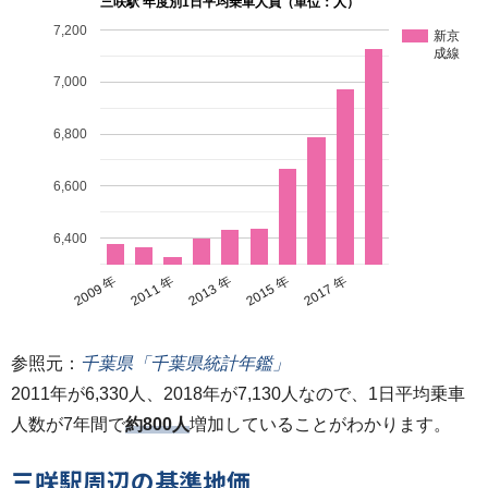
三咲駅 年度別1日平均乗車人員（単位：人）
7,200
新京
成線
7,000
6,800
6,600
6,400
2009 年
2011 年
2013 年
2015 年
2017 年
参照元：
千葉県「千葉県統計年鑑」
2011年が6,330人、2018年が7,130人なので、1日平均乗車
人数が7年間で
約800人
増加していることがわかります。
三咲駅周辺の基準地価