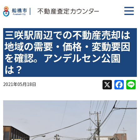
三咲駅周辺での不動産売却は
地域の需要・価格・変動要因
を確認。アンデルセン公園
は？
X
F
L
2021年05月18日
a
i
c
n
e
e
b
o
o
k