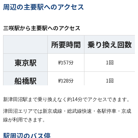
周辺の主要駅へのアクセス
三咲駅から主要駅へのアクセス
所要時間
乗り換え回数
東京駅
約57分
1回
船橋駅
約28分
1回
西船橋駅
約27分
1回
新津田沼駅まで乗り換えなく約14分でアクセスできます。
津田沼エリアでは新京成線・総武線快速・各駅停車・京成
千葉駅
約35分
1回
線が利用できます。
新津田沼駅
駅周辺のバス停
約14分
0回