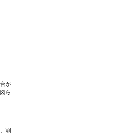
合が
図ら
、削