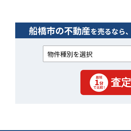
船橋市の不動産
を売るなら
m
m
単価推移（単位／万円）
単価推移（単位／万円）
2
2
船橋市の戸建て1m
船橋市の土地1m
あたりの単価を年度ごとに表したグラフで
あたりの単価を年度ごとに表したグラフ
2
2
す。 過去のm
過去のm
単価の推移が、上昇・下落傾向にあるのかがわか
単価の推移が、上昇・下落傾向にあるのかが
2
2
りやすく、売却時期を見極める参考になります。
く、売却時期を見極める参考になります。