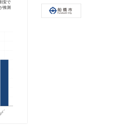
割安で
が推測