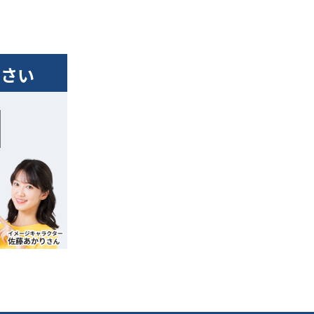
ださい
です。 こ
です。 この
やく売却され
売却される
売却できる可
却できる可