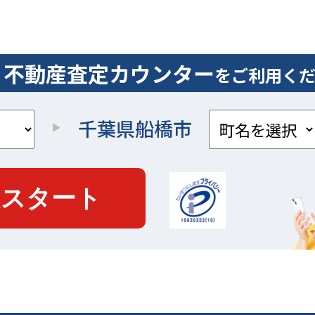
不動産査定カウンター
、
をご利用く
取引数推移（単位／件）
取引数推移（単位／件）
千葉県船橋市
す。
で
船橋市の戸建てが取引された件数を年度ごとに表したグラフ
船橋市の土地が取引された件数を年度ごとに表したグラフ
りやす
わか
の地域での取引が活発であれば、売りに出した戸建てがは
地域での取引が活発であれば、売りに出した土地がはやく
る可能性があります。逆に取引が少なければ、より高値で
可能性があります。逆に取引が少なければ、より高値で売
能性が高くなります。
能性が高くなります。