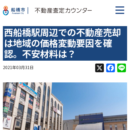
西船橋駅周辺での不動産売却
は地域の価格変動要因を確
認。不安材料は？
X
F
L
2021年03月31日
a
i
c
n
e
e
b
o
o
k